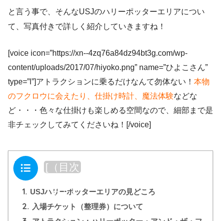
と言う事で、そんなUSJのハリーポッターエリアについ
て、写真付きで詳しく紹介していきますね！
[voice icon=”https://xn--4zq76a84dz94bt3g.com/wp-
content/uploads/2017/07/hiyoko.png” name=”ひよこさん”
type=”l”]アトラクションに乗るだけなんて勿体ない！
本物
のフクロウに会えたり、仕掛け時計、魔法体験
などな
ど・・・色々な仕掛けも楽しめる空間なので、細部まで是
非チェックしてみてくださいね！[/voice]
目次
[
（目次
を閉じ
1.
る）
]
USJハリーポッターエリアの見どころ
2.
入場チケット（整理券）について
3.