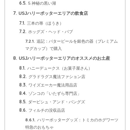
6.5.
5.神秘の黒い湖
7.
USJハリーポッターエリアの飲食店
7.1.
三本の箒（ほうき）
7.2.
ホッグズ・ヘッド・パブ
7.2.1.
追記：バタービールを銀色の器（プレミアム
マグカップ）で購入
8.
USJハリーポッターエリアのオススメのお土産
8.1.
ハニーデュークス（お菓子屋さん）
8.2.
グラドラグス魔法ファション店
8.3.
ワイズエーカー魔法用品店
8.4.
ゾンコの「いたずら専門店」
8.5.
ダービシュ・アンド・バングズ
8.6.
フィルチの没収品店
8.6.1.
ハリーポッターグッズ：トミカのホグワーツ
特急のおもちゃ