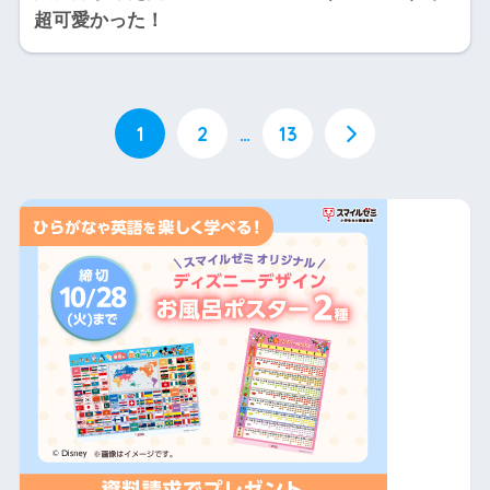
超可愛かった！
1
2
…
13