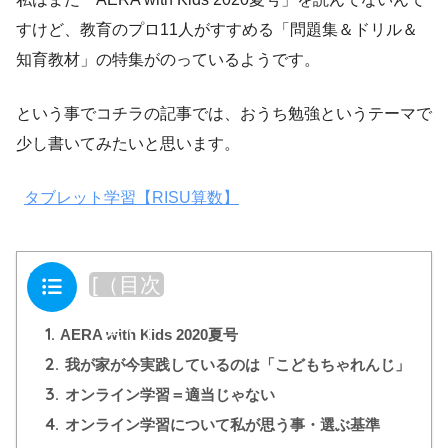
すけど、教育のプロ11人がすすめる「問題集＆ドリル＆
知育教材」の特集がのっているようです。
という事でコチラの記事では、おうち勉強というテーマで
少し書いてみたいと思います。
タブレット学習【RISU算数】
目次
[
（目次
を閉じ
1.
る）
]
AERA with Kids 2020夏号
2.
我が家が今実践しているのは「こどもちゃれんじ」
3.
オンライン学習＝適当じゃない
4.
オンライン学習について私が思う事・選ぶ基準