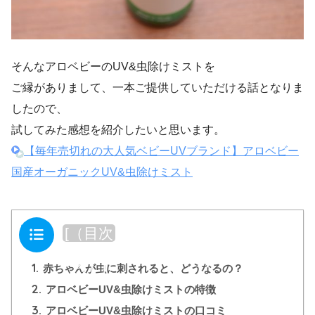
そんなアロベビーのUV&虫除けミストを
ご縁がありまして、一本ご提供していただける話となりま
したので、
試してみた感想を紹介したいと思います。
【毎年売切れの大人気ベビーUVブランド】アロベビー
国産オーガニックUV&虫除けミスト
目次
[
（目次
を閉じ
1.
る）
]
赤ちゃんが虫に刺されると、どうなるの？
2.
アロベビーUV&虫除けミストの特徴
3.
アロベビーUV&虫除けミストの口コミ