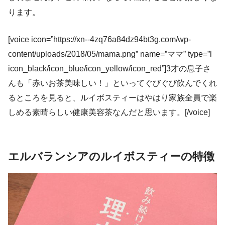
ります。
[voice icon=”https://xn--4zq76a84dz94bt3g.com/wp-
content/uploads/2018/05/mama.png” name=”ママ” type=”l
icon_black/icon_blue/icon_yellow/icon_red”]3才の息子さ
んも「赤いお茶美味しい！」といってぐびぐび飲んでくれ
るところを見ると、ルイボスティーはやはり家族全員で楽
しめる素晴らしい健康美容茶なんだと思います。[/voice]
エルバランシアのルイボスティーの特徴