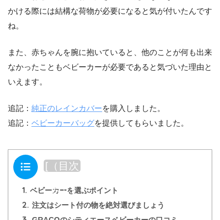
かける際には結構な荷物が必要になると気が付いたんです
ね。
また、赤ちゃんを腕に抱いていると、他のことが何も出来
なかったこともベビーカーが必要であると気づいた理由と
いえます。
追記：
純正のレインカバー
を購入しました。
追記：
ベビーカーバッグ
を提供してもらいました。
目次
[
（目次
を閉じ
1.
る）
]
ベビーカーを選ぶポイント
2.
注文はシート付の物を絶対選びましょう
3.
GRACOのシティエースベビーカーの口コミ