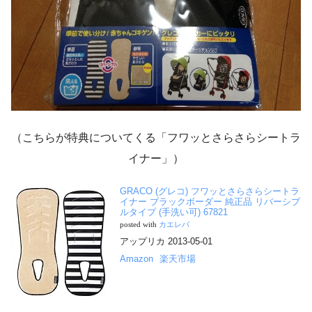
（こちらが特典についてくる「フワッとさらさらシートラ
イナー」）
GRACO (グレコ) フワッとさらさらシートラ
イナー ブラックボーダー 純正品 リバーシブ
ルタイプ (手洗い可) 67821
posted with
カエレバ
アップリカ 2013-05-01
Amazon
楽天市場