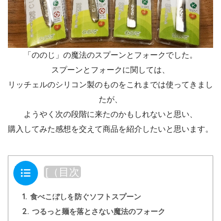
「ののじ」の魔法のスプーンとフォークでした。
スプーンとフォークに関しては、
リッチェルのシリコン製のものをこれまでは使ってきまし
たが、
ようやく次の段階に来たのかもしれないと思い、
購入してみた感想を交えて商品を紹介したいと思います。
目次
[
（目次
を閉じ
1.
る）
]
食べこぼしを防ぐソフトスプーン
2.
つるっと麺を落とさない魔法のフォーク