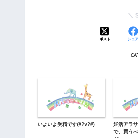
ポスト
シェ
CA
いよいよ受精です(#?v?#)
妊活アラサ
で、買うべ