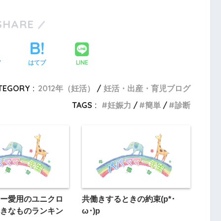
SHARE
LINE
ア
はてブ
TEGORY :
2012年（妊活）
妊活・出産・育児ブログ
TAGS :
妊娠力
簡単
診断
ー愛用のユニクロ
共働きするときの約束(p*･
きなものランキン
ω･)p