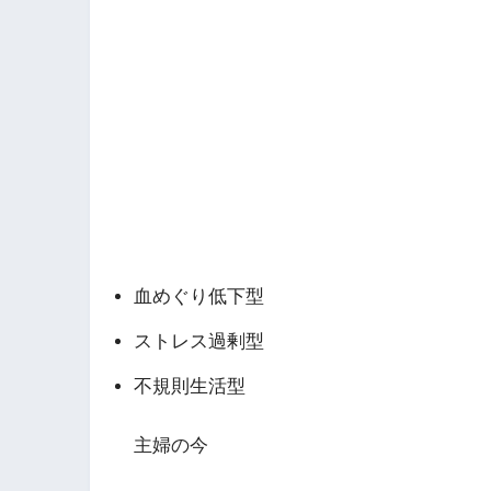
血めぐり低下型
ストレス過剰型
不規則生活型
主婦の今