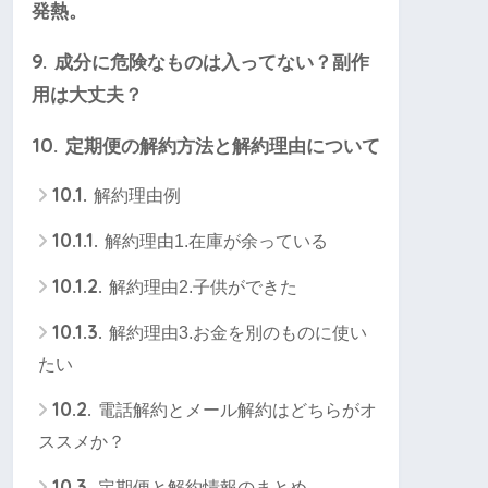
発熱。
9.
成分に危険なものは入ってない？副作
用は大丈夫？
10.
定期便の解約方法と解約理由について
10.1.
解約理由例
10.1.1.
解約理由1.在庫が余っている
10.1.2.
解約理由2.子供ができた
10.1.3.
解約理由3.お金を別のものに使い
たい
10.2.
電話解約とメール解約はどちらがオ
ススメか？
10.3.
定期便と解約情報のまとめ