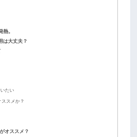
発熱。
用は大丈夫？
て
使いたい
オススメか？
がオススメ？