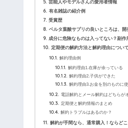
5.
芸能人やモデルさんの愛用者情報
6.
有名雑誌の紹介例
7.
受賞歴
8.
ベルタ葉酸サプリの良いところは、開
9.
成分に危険なものは入ってない？副作
10.
定期便の解約方法と解約理由につい
10.1.
解約理由例
10.1.1.
解約理由1.在庫が余っている
10.1.2.
解約理由2.子供ができた
10.1.3.
解約理由3.お金を別のものに
10.2.
電話解約とメール解約はどちらが
10.3.
定期便と解約情報のまとめ
10.4.
解約トラブルはあるのか？
11.
解約が手間なら、通常購入！ならどこ