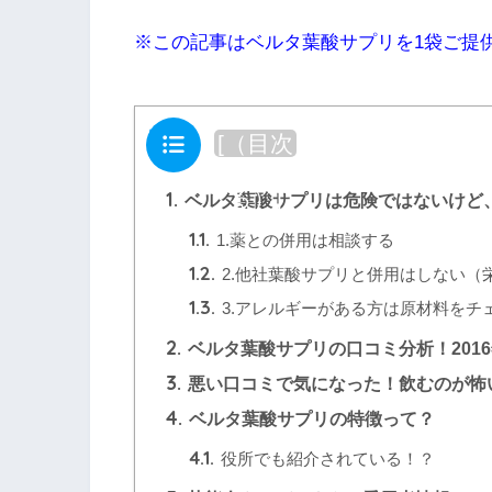
※この記事はベルタ葉酸サプリを1袋ご提
目次
[
（目次
を閉じ
る）
]
1.
ベルタ葉酸サプリは危険ではないけど
1.1.
1.薬との併用は相談する
1.2.
2.他社葉酸サプリと併用はしない（
1.3.
3.アレルギーがある方は原材料をチ
2.
ベルタ葉酸サプリの口コミ分析！201
3.
悪い口コミで気になった！飲むのが怖
4.
ベルタ葉酸サプリの特徴って？
4.1.
役所でも紹介されている！？