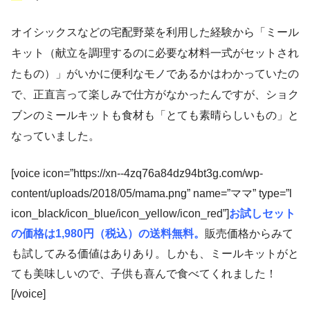
オイシックスなどの宅配野菜を利用した経験から「ミール
キット（献立を調理するのに必要な材料一式がセットされ
たもの）」がいかに便利なモノであるかはわかっていたの
で、正直言って楽しみで仕方がなかったんですが、ショク
ブンのミールキットも食材も「とても素晴らしいもの」と
なっていました。
[voice icon=”https://xn--4zq76a84dz94bt3g.com/wp-
content/uploads/2018/05/mama.png” name=”ママ” type=”l
icon_black/icon_blue/icon_yellow/icon_red”]
お試しセット
の価格は1,980円（税込）
の送料無料。
販売価格からみて
も試してみる価値はありあり。しかも、ミールキットがと
ても美味しいので、子供も喜んで食べてくれました！
[/voice]