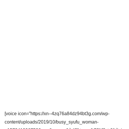
[voice icon=”https://xn--4zq76a84dz94bt3g.com/wp-
content/uploads/2019/10/busy_syufu_woman-