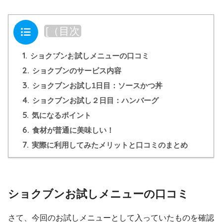
目次
[
（目次
を閉じ
1.
る）
]
ショクブンお試しメニューの口コミ
2.
ショクブンのサービス内容
3.
ショクブンお試し1日目：ソースかつ丼
4.
ショクブンお試し２日目：ハンバーグ
5.
気になるポイント
6.
食材が普通に美味しい！
7.
実際に利用してみたメリットと口コミのまとめ
ショクブンお試しメニューの口コミ
さて、今回のお試しメニューとして入っていたものを確認