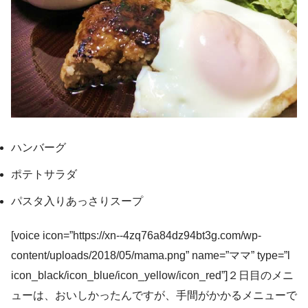
ハンバーグ
ポテトサラダ
パスタ入りあっさりスープ
[voice icon=”https://xn--4zq76a84dz94bt3g.com/wp-
content/uploads/2018/05/mama.png” name=”ママ” type=”l
icon_black/icon_blue/icon_yellow/icon_red”]２日目のメニ
ューは、おいしかったんですが、手間がかかるメニューで