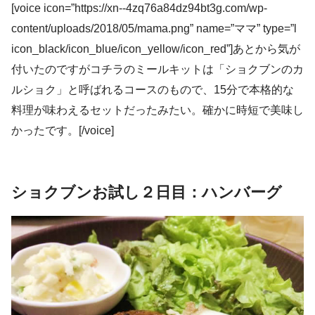
[voice icon=”https://xn--4zq76a84dz94bt3g.com/wp-
content/uploads/2018/05/mama.png” name=”ママ” type=”l
icon_black/icon_blue/icon_yellow/icon_red”]あとから気が
付いたのですがコチラのミールキットは「ショクブンのカ
ルショク」と呼ばれるコースのもので、15分で本格的な
料理が味わえるセットだったみたい。確かに時短で美味し
かったです。[/voice]
ショクブンお試し２日目：ハンバーグ