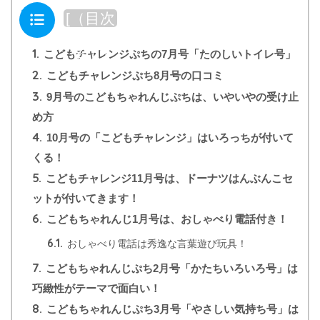
目次
[
（目次
を閉じ
1.
る）
]
こどもチャレンジぷちの7月号「たのしいトイレ号」
2.
こどもチャレンジぷち8月号の口コミ
3.
9月号のこどもちゃれんじぷちは、いやいやの受け止
め方
4.
10月号の「こどもチャレンジ」はいろっちが付いて
くる！
5.
こどもチャレンジ11月号は、ドーナツはんぶんこセ
ットが付いてきます！
6.
こどもちゃれんじ1月号は、おしゃべり電話付き！
6.1.
おしゃべり電話は秀逸な言葉遊び玩具！
7.
こどもちゃれんじぷち2月号「かたちいろいろ号」は
巧緻性がテーマで面白い！
8.
こどもちゃれんじぷち3月号「やさしい気持ち号」は