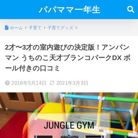
パパママ一年生
ホーム
子育て
子育てグッズ
2才〜3才の室内遊びの決定版！アンパン
マン うちのこ天才ブランコパークDX ボ
ール付きの口コミ
2018年5月14日
2021年3月3日