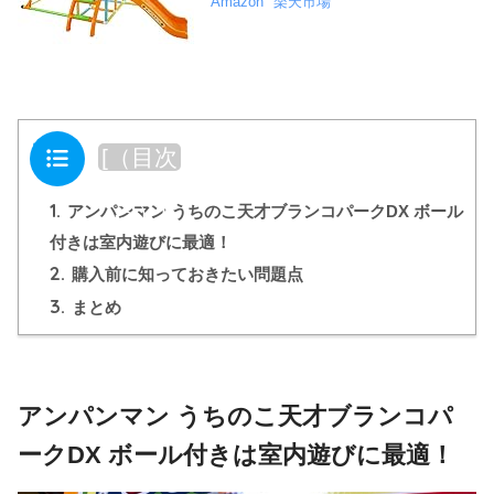
Amazon
楽天市場
目次
[
（目次
を閉じ
1.
る）
]
アンパンマン うちのこ天才ブランコパークDX ボール
付きは室内遊びに最適！
2.
購入前に知っておきたい問題点
3.
まとめ
アンパンマン うちのこ天才ブランコパ
ークDX ボール付きは室内遊びに最適！