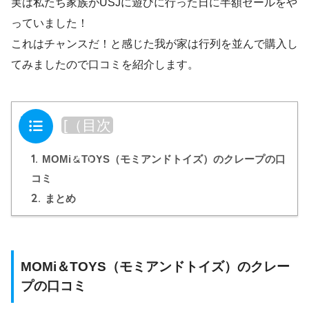
実は私たち家族がUSJに遊びに行った日に半額セールをや
っていました！
これはチャンスだ！と感じた我が家は行列を並んで購入し
てみましたので口コミを紹介します。
目次
[
（目次
を閉じ
1.
る）
]
MOMi＆TOYS（モミアンドトイズ）のクレープの口
コミ
2.
まとめ
MOMi＆TOYS（モミアンドトイズ）のクレー
プの口コミ