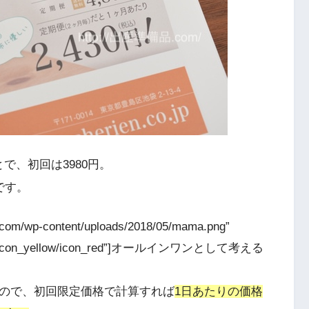
で、初回は3980円。
です。
g.com/wp-content/uploads/2018/05/mama.png”
blue/icon_yellow/icon_red”]オールインワンとして考える
]
すので、初回限定価格で計算すれば
1日あたりの価格