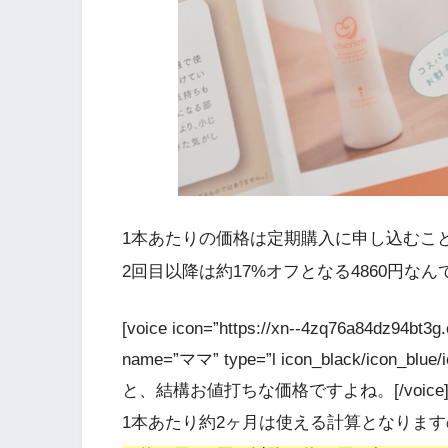
1本あたりの価格は定期購入に申し込むこと
2回目以降は約17%オフとなる4860円なん
[voice icon=”https://xn--4zq76a84dz94bt3
name=”ママ” type=”l icon_black/icon_
と、結構お値打ちな価格ですよね。[/voice
1本あたり約2ヶ月は使える計算となりま