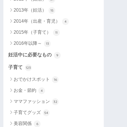
2013年（妊活）
15
2014年（出産・育児）
4
2015年（子育て）
11
2016年以降～
13
妊活中に必要なもの
9
子育て
123
おでかけスポット
16
お金・節約
4
ママファッション
32
子育てグッズ
54
美容関係
6