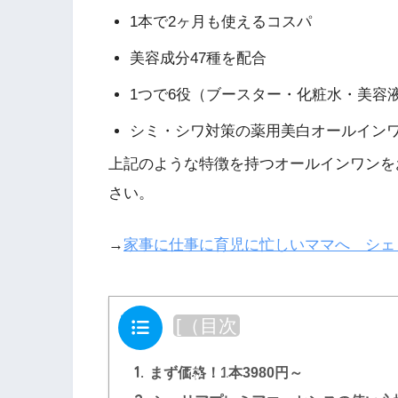
1本で2ヶ月も使えるコスパ
美容成分47種を配合
1つで6役（ブースター・化粧水・美容
シミ・シワ対策の薬用美白オールイン
上記のような特徴を持つオールインワンを
さい。
→
家事に仕事に育児に忙しいママへ シェ
目次
[
（目次
を閉じ
る）
]
1.
まず価格！1本3980円～